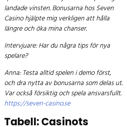
landade vinsten. Bonusarna hos Seven
Casino hjälpte mig verkligen att hålla
längre och öka mina chanser.
Intervjuare: Har du några tips för nya
spelare?
Anna: Testa alltid spelen i demo först,
och dra nytta av bonusarna som delas ut.
Var också försiktig och spela ansvarsfullt.
https://seven-casino.se
Tabell: Casinots