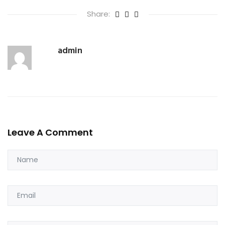
Share:
admin
Leave A Comment