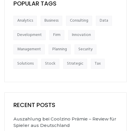
POPULAR TAGS
Analytics
Business
Consulting
Data
Development
Firm
Innovation
Management
Planning
Security
Solutions
Stock
Strategic
Tax
RECENT POSTS
Auszahlung bei Coolzino Prämie – Review für
Spieler aus Deutschland