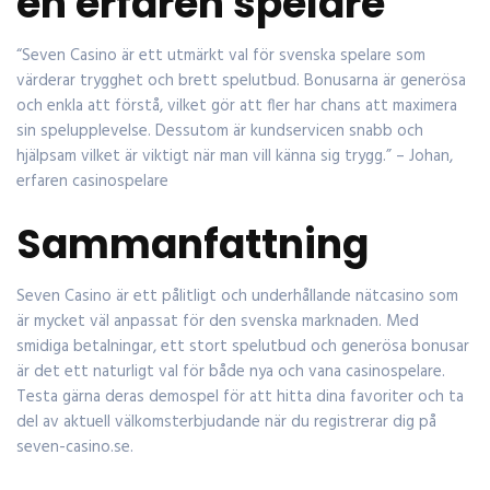
en erfaren spelare
“Seven Casino är ett utmärkt val för svenska spelare som
värderar trygghet och brett spelutbud. Bonusarna är generösa
och enkla att förstå, vilket gör att fler har chans att maximera
sin spelupplevelse. Dessutom är kundservicen snabb och
hjälpsam vilket är viktigt när man vill känna sig trygg.” – Johan,
erfaren casinospelare
Sammanfattning
Seven Casino är ett pålitligt och underhållande nätcasino som
är mycket väl anpassat för den svenska marknaden. Med
smidiga betalningar, ett stort spelutbud och generösa bonusar
är det ett naturligt val för både nya och vana casinospelare.
Testa gärna deras demospel för att hitta dina favoriter och ta
del av aktuell välkomsterbjudande när du registrerar dig på
seven-casino.se.