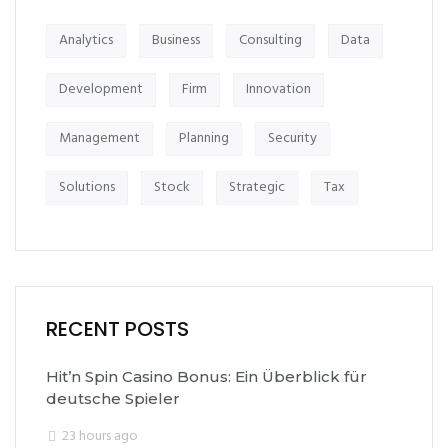
Analytics
Business
Consulting
Data
Development
Firm
Innovation
Management
Planning
Security
Solutions
Stock
Strategic
Tax
RECENT POSTS
Hit’n Spin Casino Bonus: Ein Überblick für
deutsche Spieler
23 hours ago