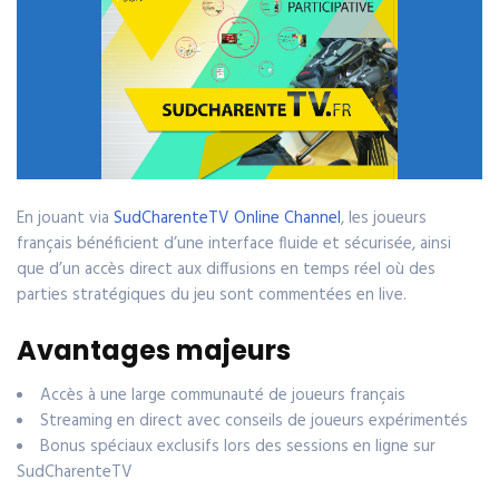
En jouant via
SudCharenteTV Online Channel
, les joueurs
français bénéficient d’une interface fluide et sécurisée, ainsi
que d’un accès direct aux diffusions en temps réel où des
parties stratégiques du jeu sont commentées en live.
Avantages majeurs
Accès à une large communauté de joueurs français
Streaming en direct avec conseils de joueurs expérimentés
Bonus spéciaux exclusifs lors des sessions en ligne sur
SudCharenteTV