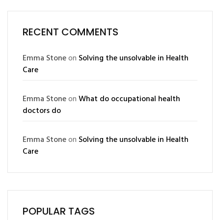
RECENT COMMENTS
Emma Stone
on
Solving the unsolvable in Health
Care
Emma Stone
on
What do occupational health
doctors do
Emma Stone
on
Solving the unsolvable in Health
Care
POPULAR TAGS