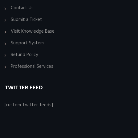
Contact Us
Submit a Ticket
Visit Knowledge Base
Support System
Refund Policy
Professional Services
TWITTER FEED
[custom-twitter-feeds]