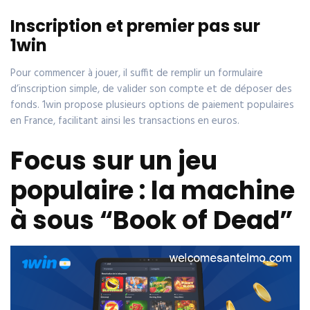
Inscription et premier pas sur
1win
Pour commencer à jouer‚ il suffit de remplir un formulaire
d’inscription simple‚ de valider son compte et de déposer des
fonds. 1win propose plusieurs options de paiement populaires
en France‚ facilitant ainsi les transactions en euros.
Focus sur un jeu
populaire : la machine
à sous “Book of Dead”