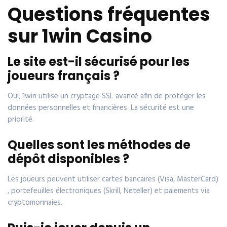
Questions fréquentes
sur 1win Casino
Le site est-il sécurisé pour les
joueurs français ?
Oui‚ 1win utilise un cryptage SSL avancé afin de protéger les
données personnelles et financières. La sécurité est une
priorité.
Quelles sont les méthodes de
dépôt disponibles ?
Les joueurs peuvent utiliser cartes bancaires (Visa‚ MasterCard)
‚ portefeuilles électroniques (Skrill‚ Neteller) et paiements via
cryptomonnaies.