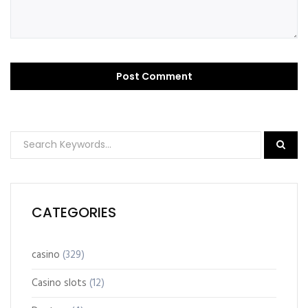
CATEGORIES
casino
(329)
Casino slots
(12)