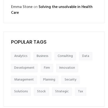
Emma Stone
on
Solving the unsolvable in Health
Care
POPULAR TAGS
Analytics
Business
Consulting
Data
Development
Firm
Innovation
Management
Planning
Security
Solutions
Stock
Strategic
Tax