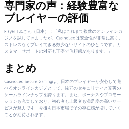
専門家の声：経験豊富な
プレイヤーの評価
Player T.K.さん（日本）：「私はこれまで複数のオンラインカ
ジノを試してきましたが、CasinoLeoは安全性が非常に高く、
ストレスなくプレイできる数少ないサイトのひとつです。カ
スタマーサポートの対応も丁寧で信頼感があります。」
まとめ
CasinoLeo Secure Gamingは、日本のプレイヤーが安心して遊
べるオンラインカジノとして、抜群のセキュリティと充実の
ゲームラインナップを誇ります。また、ボーナスやプロモー
ションも充実しており、初心者も上級者も満足度の高いサー
ビスが魅力です。今後も日本市場でその存在感が増していく
ことが期待されます。