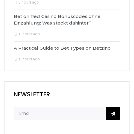
3 hours ago
Bet on Red Casino Bonuscodes ohne
Einzahlung: Was steckt dahinter?
11 hours ago
A Practical Guide to Bet Types on Betzino
11 hours ago
NEWSLETTER