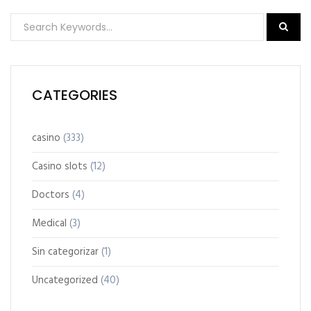
CATEGORIES
casino
(333)
Casino slots
(12)
Doctors
(4)
Medical
(3)
Sin categorizar
(1)
Uncategorized
(40)