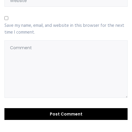
Save my name, email, and website in this browser for the next
time I comment.