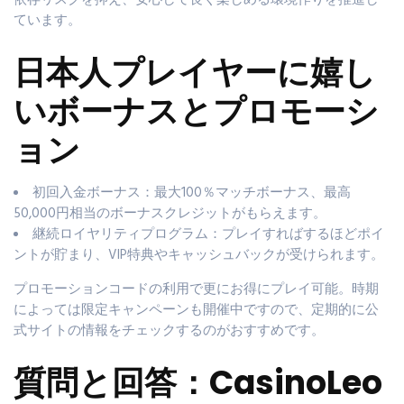
依存リスクを抑え、安心して長く楽しめる環境作りを推進し
ています。
日本人プレイヤーに嬉し
いボーナスとプロモーシ
ョン
初回入金ボーナス：最大100％マッチボーナス、最高
50,000円相当のボーナスクレジットがもらえます。
継続ロイヤリティプログラム：プレイすればするほどポイ
ントが貯まり、VIP特典やキャッシュバックが受けられます。
プロモーションコードの利用で更にお得にプレイ可能。時期
によっては限定キャンペーンも開催中ですので、定期的に公
式サイトの情報をチェックするのがおすすめです。
質問と回答：CasinoLeo