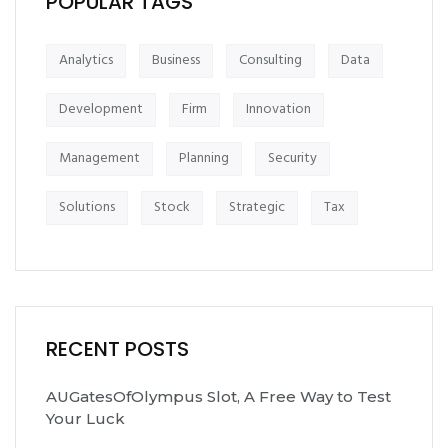
POPULAR TAGS
Analytics
Business
Consulting
Data
Development
Firm
Innovation
Management
Planning
Security
Solutions
Stock
Strategic
Tax
RECENT POSTS
AUGatesOfOlympus Slot, A Free Way to Test
Your Luck