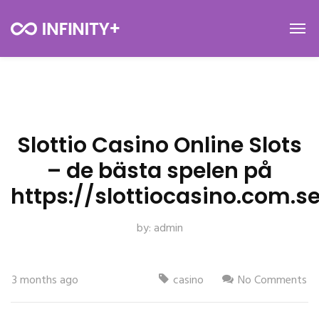
Slottio Casino Online Slots
– de bästa spelen på
https://slottiocasino.com.s
by:
admin
3 months ago
casino
No Comments