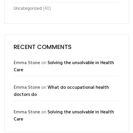
Uncategorized
(40)
RECENT COMMENTS
Emma Stone
on
Solving the unsolvable in Health
Care
Emma Stone
on
What do occupational health
doctors do
Emma Stone
on
Solving the unsolvable in Health
Care