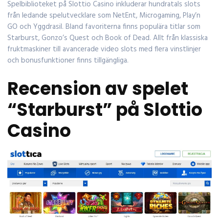
Spelbiblioteket på Slottio Casino inkluderar hundratals slots
från ledande spelutvecklare som NetEnt, Microgaming, Play’n
GO och Yggdrasil. Bland favoriterna finns populära titlar som
Starburst, Gonzo’s Quest och Book of Dead. Allt från klassiska
fruktmaskiner till avancerade video slots med flera vinstlinjer
och bonusfunktioner finns tillgängliga.
Recension av spelet
“Starburst” på Slottio
Casino