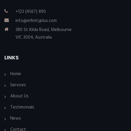
+123 (4567) 890
info@infinityplus.com
380 St Kilda Road, Melbourne
VIC 3004, Australia
LINKS
Home
Services
About Us
Testimonials
News
Contact