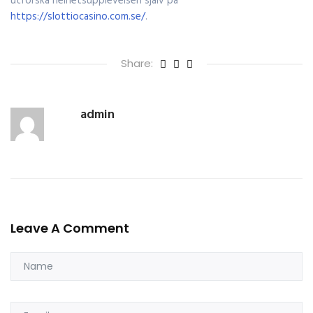
utforska helhetsupplevelsen själv på
https://slottiocasino.com.se/
.
Share:
admin
Leave A Comment