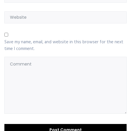
Save my name, email, and website in this browser for the next
time I comment.