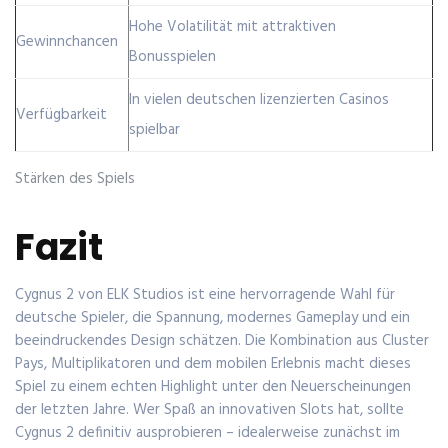
Hohe Volatilität mit attraktiven
Gewinnchancen
Bonusspielen
In vielen deutschen lizenzierten Casinos
Verfügbarkeit
spielbar
Stärken des Spiels
Fazit
Cygnus 2 von ELK Studios ist eine hervorragende Wahl für
deutsche Spieler, die Spannung, modernes Gameplay und ein
beeindruckendes Design schätzen. Die Kombination aus Cluster
Pays, Multiplikatoren und dem mobilen Erlebnis macht dieses
Spiel zu einem echten Highlight unter den Neuerscheinungen
der letzten Jahre. Wer Spaß an innovativen Slots hat, sollte
Cygnus 2 definitiv ausprobieren – idealerweise zunächst im