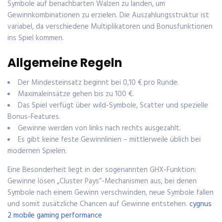
Symbole auf benachbarten Walzen zu landen, um
Gewinnkombinationen zu erzielen. Die Auszahlungsstruktur ist
variabel, da verschiedene Multiplikatoren und Bonusfunktionen
ins Spiel kommen.
Allgemeine Regeln
Der Mindesteinsatz beginnt bei 0,10 € pro Runde.
Maximaleinsätze gehen bis zu 100 €.
Das Spiel verfügt über wild-Symbole, Scatter und spezielle
Bonus-Features.
Gewinne werden von links nach rechts ausgezahlt.
Es gibt keine feste Gewinnlinien – mittlerweile üblich bei
modernen Spielen.
Eine Besonderheit liegt in der sogenannten GHX-Funktion:
Gewinne lösen „Cluster Pays“-Mechanismen aus, bei denen
Symbole nach einem Gewinn verschwinden, neue Symbole fallen
und somit zusätzliche Chancen auf Gewinne entstehen.
cygnus
2 mobile gaming performance