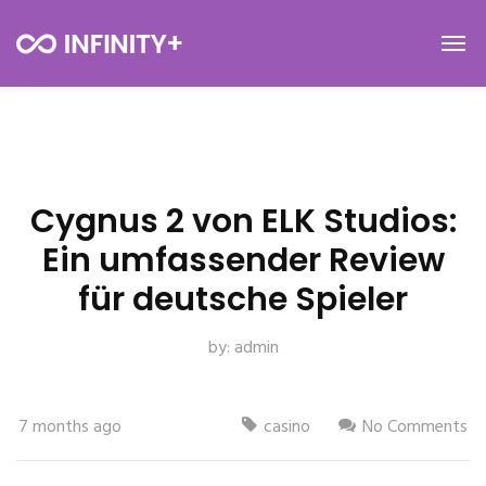
Cygnus 2 von ELK Studios:
Ein umfassender Review
für deutsche Spieler
by:
admin
7 months ago
casino
No Comments