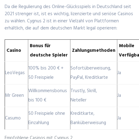
Da die Regulierung des Online-Glücksspiels in Deutschland seit
2021 strenger ist, ist es wichtig, lizenzierte und seriöse Casinos
zu wählen. Cygnus 2 ist in einer Vielzahl von Plattformen
erhältlich, die auf dem deutschen Markt legal operieren:
Bonus für
Mobile
Casino
Zahlungsmethoden
deutsche Spieler
Verfügba
100% bis 200 € +
Sofortüberweisung,
LeoVegas
Ja
50 Freispiele
PayPal, Kreditkarte
Willkommensbonus
Trustly, Skrill,
Mr Green
Ja
bis 100 €
Neteller
50 Freispiele ohne
Kreditkarte,
Casumo
Ja
Einzahlung
Banküberweisung
Empfohlene Casinos mit Cygnus 2