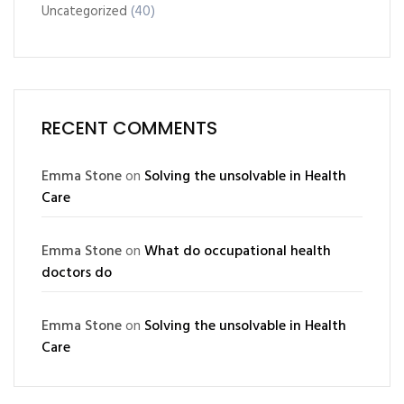
Uncategorized
(40)
RECENT COMMENTS
Emma Stone
on
Solving the unsolvable in Health
Care
Emma Stone
on
What do occupational health
doctors do
Emma Stone
on
Solving the unsolvable in Health
Care