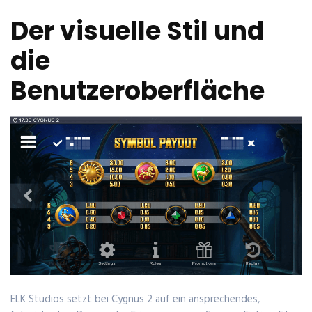
Der visuelle Stil und
die
Benutzeroberfläche
ELK Studios setzt bei Cygnus 2 auf ein ansprechendes,