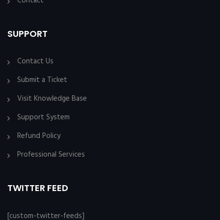
Contact
SUPPORT
Contact Us
Submit a Ticket
Visit Knowledge Base
Support System
Refund Policy
Professional Services
TWITTER FEED
[custom-twitter-feeds]